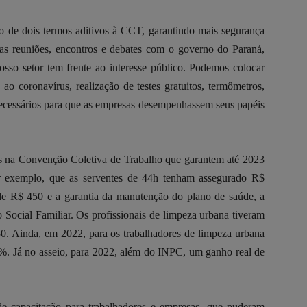
ão de dois termos aditivos à CCT, garantindo mais segurança
ras reuniões, encontros e debates com o governo do Paraná,
sso setor tem frente ao interesse público. Podemos colocar
o ao coronavírus, realização de testes gratuitos, termômetros,
necessários para que as empresas desempenhassem seus papéis
s na Convenção Coletiva de Trabalho que garantem até 2023
or exemplo, que as serventes de 44h tenham assegurado R$
 de R$ 450 e a garantia da manutenção do plano de saúde, a
Social Familiar. Os profissionais de limpeza urbana tiveram
. Ainda, em 2022, para os trabalhadores de limpeza urbana
. Já no asseio, para 2022, além do INPC, um ganho real de
de capacitação para trabalhadores e empresas, que puderam