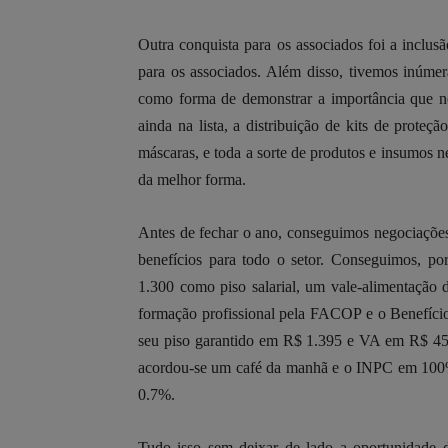
Outra conquista para os associados foi a inclus
para os associados. Além disso, tivemos inúme
como forma de demonstrar a importância que no
ainda na lista, a distribuição de kits de proteçã
máscaras, e toda a sorte de produtos e insumos 
da melhor forma.
Antes de fechar o ano, conseguimos negociaçõe
benefícios para todo o setor. Conseguimos, p
1.300 como piso salarial, um vale-alimentação
formação profissional pela FACOP e o Benefício 
seu piso garantido em R$ 1.395 e VA em R$ 450
acordou-se um café da manhã e o INPC em 100%
0.7%.
Tudo isso sem deixar de lado a oportunidade 