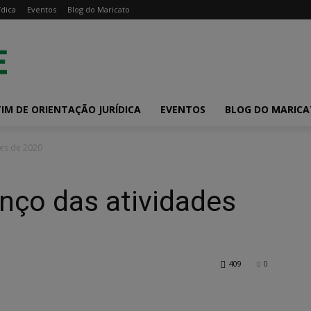
ídica
Eventos
Blog do Maricato
IM DE ORIENTAÇÃO JURÍDICA
EVENTOS
BLOG DO MARIC
des de 2020
nço das atividades
409
0