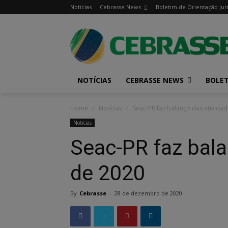
Notícias
Cebrasse News
Boletim de Orientação Jur
NOTÍCIAS
CEBRASSE NEWS
BOLET
Home
Notícias
Seac-PR faz balanço das ativida
Notícias
Seac-PR faz bala
de 2020
By
Cebrasse
-
28 de dezembro de 2020