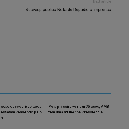
Next article
Sesvesp publica Nota de Repúdio à Imprensa
resas descobrirão tarde
Pela primeira vez em 75 anos, AMB
 estavam vendendo pelo
tem uma mulher na Presidência
do