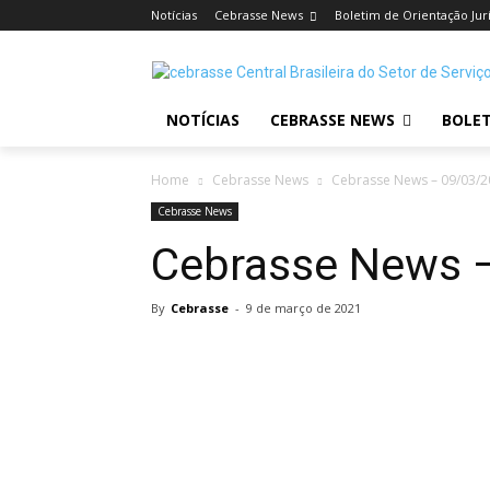
Notícias
Cebrasse News
Boletim de Orientação Jur
NOTÍCIAS
CEBRASSE NEWS
BOLET
Home
Cebrasse News
Cebrasse News – 09/03/
Cebrasse News
Cebrasse News 
By
Cebrasse
-
9 de março de 2021