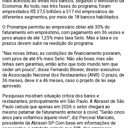
mais acessou as linhas nos bancos, segundo o Ministério da
Economia. Ao todo, nas três fases do programa, foram
emprestados R$ 37,5 bilhões a 517 mil empresários de
diferentes segmentos, por meio de 18 bancos habilitados.
O Pronampe permitiu ao empresário obter até 30% do
faturamento em empréstimo, com pagamento em 36 vezes e
juros anuais de até 1,25% mais taxa Selic. Mas a taxa e os
prazos devem subir na reedição do programa.
“Nas novas linhas, as condições de financiamento pioraram,
com juros de até 6% mais Selic. Não são boas, mas são
linhas sem garantias, então acho que todo mundo tem que
ceder um pouco”, disse Fernando Blower, diretor-executivo
da Associação Nacional dos Restaurantes (ANR). O prazo, de
36 meses, deve ir a 46 meses, caso o projeto de lei seja
aprovado.
Pesquisas mostram situação crítica dos bares e
restaurantes, principalmente em São Paulo. A Abrasel de São
Paulo calcula que apenas em 2026 o setor chegará ao
mesmo patamar de faturamento anterior à covid. “Serão cinco
anos para voltarmos àquele nível”, diz Percival Maricato,
presidente da Abrasel-SP. Com base em informações de