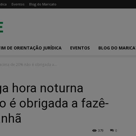
dica
Eventos
Blog do Maricato
IM DE ORIENTAÇÃO JURÍDICA
EVENTOS
BLOG DO MARIC
cima de 20% não é obrigada a...
a hora noturna
 é obrigada a fazê-
anhã
379
0