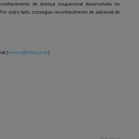
reconhecimento de doença ocupacional desenvolvida no
 Por outro lado, conseguiu reconhecimento de adicional de
al (
secom@trtsp.jus.br
)
Next article