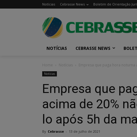
Notícias
Cebrasse News
Boletim de Orientação Jurí
NOTÍCIAS
CEBRASSE NEWS
BOLET
Home
Notícias
Empresa que paga hora noturna a
Notícias
Empresa que pag
acima de 20% não
lo após 5h da m
By
Cebrasse
-
13 de julho de 2021