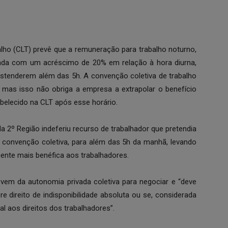
alho (CLT) prevê que a remuneração para trabalho noturno,
zada com um acréscimo de 20% em relação à hora diurna,
stenderem além das 5h. A convenção coletiva de trabalho
 mas isso não obriga a empresa a extrapolar o benefício
abelecido na CLT após esse horário.
 2º Região indeferiu recurso de trabalhador que pretendia
m convenção coletiva, para além das 5h da manhã, levando
ente mais benéfica aos trabalhadores.
a vem da autonomia privada coletiva para negociar e “deve
e direito de indisponibilidade absoluta ou se, considerada
al aos direitos dos trabalhadores”.