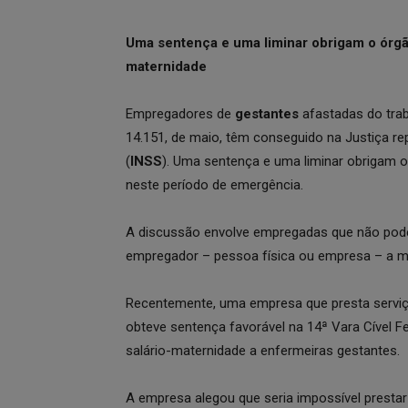
Uma sentença e uma liminar obrigam o órgão
maternidade
Empregadores de
gestantes
afastadas do tra
14.151, de maio, têm conseguido na Justiça re
(
INSS
). Uma sentença e uma liminar obrigam 
neste período de emergência.
A discussão envolve empregadas que não podem
empregador – pessoa física ou empresa – a man
Recentemente, uma empresa que presta serviç
obteve sentença favorável na 14ª Vara Cível F
salário-maternidade a enfermeiras gestantes.
A empresa alegou que seria impossível prestar