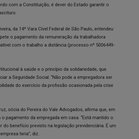
ordo com a Constituição, é dever do Estado garantir o
ascituro.
iveira, da 14ª Vara Cível Federal de São Paulo, entendeu
ompete o pagamento da remuneração da trabalhadora
patível com o trabalho a distância (processo nº 5006449-
itucional à saúde e o princípio da solidariedade, que
ciar a Seguridade Social. “Não pode a empregadora ser
ilidade do exercício da profissão ocasionada pela crise
uz, sócia do Pereira do Vale Advogados, afirma que, em
om o pagamento da empregada em casa. “Está mantido o
r do benefício previsto na legislação previdenciária. É um
empresa teria”, diz.