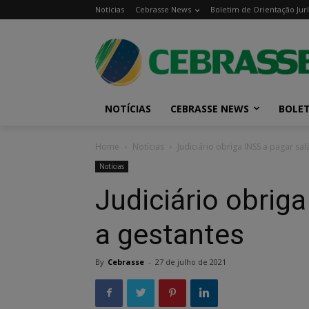
Notícias
Cebrasse News
Boletim de Orientação Jurí
NOTÍCIAS
CEBRASSE NEWS
BOLET
Home
Notícias
Judiciário obriga INSS a pagar sal
Notícias
Judiciário obriga
a gestantes
By
Cebrasse
-
27 de julho de 2021