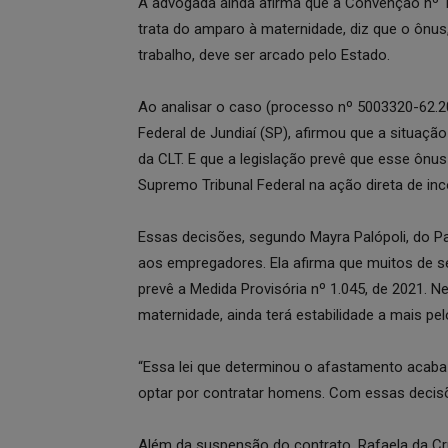
A advogada ainda afirma que a Convenção nº 10
trata do amparo à maternidade, diz que o ônus
trabalho, deve ser arcado pelo Estado.
Ao analisar o caso (processo nº 5003320-62.202
Federal de Jundiaí (SP), afirmou que a situaçã
da CLT. E que a legislação prevê que esse ônu
Supremo Tribunal Federal na ação direta de inc
Essas decisões, segundo Mayra Palópoli, do Pa
aos empregadores. Ela afirma que muitos de s
prevê a Medida Provisória nº 1.045, de 2021. N
maternidade, ainda terá estabilidade a mais pe
“Essa lei que determinou o afastamento acab
optar por contratar homens. Com essas decisões
Além da suspensão do contrato, Rafaela da 