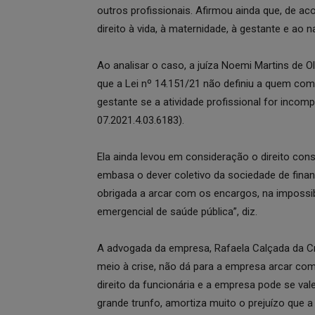
outros profissionais. Afirmou ainda que, de ac
direito à vida, à maternidade, à gestante e ao n
Ao analisar o caso, a juíza Noemi Martins de Ol
que a Lei nº 14.151/21 não definiu a quem c
gestante se a atividade profissional for incom
07.2021.4.03.6183).
Ela ainda levou em consideração o direito const
embasa o dever coletivo da sociedade de finan
obrigada a arcar com os encargos, na impossib
emergencial de saúde pública”, diz.
A advogada da empresa, Rafaela Calçada da Cr
meio à crise, não dá para a empresa arcar c
direito da funcionária e a empresa pode se vale
grande trunfo, amortiza muito o prejuízo que a 