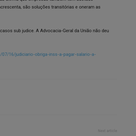
acrescenta, são soluções transitórias e oneram as
asos sub judice. A Advocacia-Geral da União não deu
/07/16/judiciario-obriga-inss-a-pagar-salario-a-
Next article