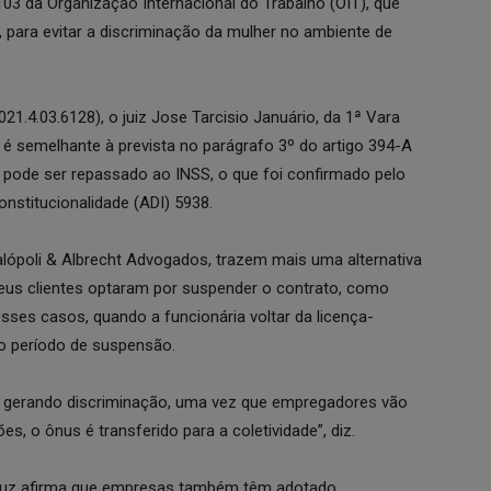
3 da Organização Internacional do Trabalho (OIT), que
, para evitar a discriminação da mulher no ambiente de
1.4.03.6128), o juiz Jose Tarcisio Januário, da 1ª Vara
o é semelhante à prevista no parágrafo 3º do artigo 394-A
s pode ser repassado ao INSS, o que foi confirmado pelo
onstitucionalidade (ADI) 5938.
lópoli & Albrecht Advogados, trazem mais uma alternativa
eus clientes optaram por suspender o contrato, como
esses casos, quando a funcionária voltar da licença-
lo período de suspensão.
a gerando discriminação, uma vez que empregadores vão
, o ônus é transferido para a coletividade”, diz.
Cruz afirma que empresas também têm adotado