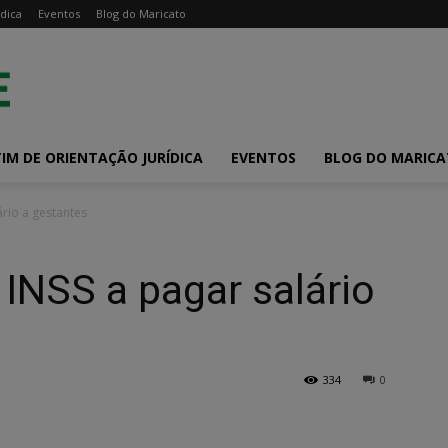
dica
Eventos
Blog do Maricato
IM DE ORIENTAÇÃO JURÍDICA
EVENTOS
BLOG DO MARIC
ário a gestantes
 INSS a pagar salário
334
0