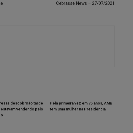
me
Cebrasse News – 27/07/2021
resas descobrirão tarde
Pela primeira vez em 75 anos, AMB
 estavam vendendo pelo
tem uma mulher na Presidência
do