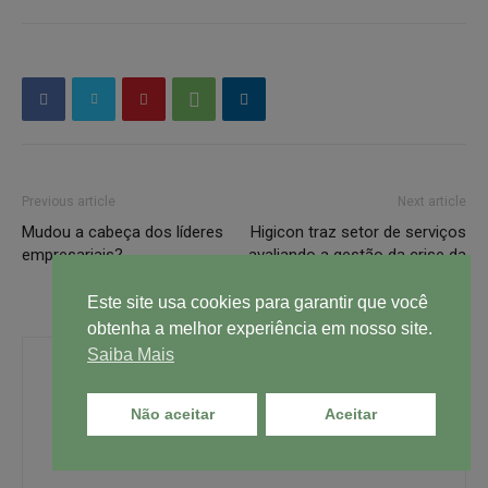
Previous article
Next article
Mudou a cabeça dos líderes
Higicon traz setor de serviços
empresariais?
avaliando a gestão da crise da
Covid-19
Este site usa cookies para garantir que você
obtenha a melhor experiência em nosso site.
Saiba Mais
Não aceitar
Aceitar