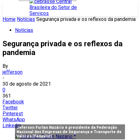
Home
Notícias
Segurança privada e os reflexos da pandemia
Notícias
Segurança privada e os reflexos da
pandemia
By
jefferson
-
30 de agosto de 2021
0
361
Facebook
Twitter
Pinterest
WhatsApp
Linkedin
Jeferson Furlan Nazário é presidente da Federação
Nacional das Empresas de Segurança e Transporte de
Valores (Fenavist)