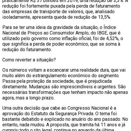
praticamente R$ 37 bilhões em 2019, uma redução de 3,3%. A
redução foi fortemente puxada pela perda de faturamento
das empresas de transporte de valores, que, analisado
isoladamente, apresenta queda de redução de 13,5%.
Para se ter uma ideia da gravidade da situação, o Índice
Nacional de Preços ao Consumidor Amplo, do IBGE, que é
utilizado pelo governo como inflação oficial, foi de 4,52%, o
que significa a perda de poder econômico, que se soma à
redução do faturamento.
Como reverter a situação?
Os números voltam a escancarar uma realidade dura, que vai
muito além do estrangulamento econômico do segmento.
Passa pela proteção da sociedade, que é prejudicada
diretamente. Mudanças são imprescindíveis e urgentes. São
necessárias transformações que tenham impacto não apenas
agora, mas a longo prazo.
Uma outra decisão que cabe ao Congresso Nacional é a
aprovação do Estatuto da Segurança Privada. O tema foi
bastante debatido e explicado no anuário do ano passado. No
entanto, nada mudou. A proposta, que tramita há 11 anos e já
cumpriu todo o rito legal, continua no aguardo da última