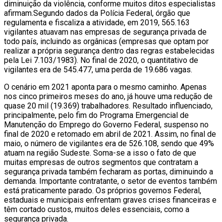
diminuição da violência, conforme muitos ditos especialistas
afirmam.Segundo dados da Polícia Federal, órgão que
regulamenta e fiscaliza a atividade, em 2019, 565.163
vigilantes atuavam nas empresas de segurança privada de
todo país, incluindo as orgânicas (empresas que optam por
realizar a própria segurança dentro das regras estabelecidas
pela Lei 7.103/1983). No final de 2020, o quantitativo de
vigilantes era de 545.477, uma perda de 19.686 vagas.
O cenário em 2021 aponta para o mesmo caminho. Apenas
nos cinco primeiros meses do ano, já houve uma redução de
quase 20 mil (19.369) trabalhadores. Resultado influenciado,
principalmente, pelo fim do Programa Emergencial de
Manutenção do Emprego do Governo Federal, suspenso no
final de 2020 e retomado em abril de 2021. Assim, no final de
maio, o número de vigilantes era de 526.108, sendo que 49%
atuam na região Sudeste. Soma-se a isso o fato de que
muitas empresas de outros segmentos que contratam a
segurança privada também fecharam as portas, diminuindo a
demanda. Importante contratante, o setor de eventos também
está praticamente parado. Os próprios governos Federal,
estaduais e municipais enfrentam graves crises financeiras e
têm cortado custos, muitos deles essenciais, como a
segurança privada.