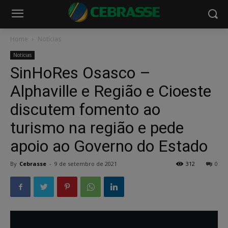
Home
Notícias
Notícias
SinHoRes Osasco –
Alphaville e Região e Cioeste
discutem fomento ao
turismo na região e pede
apoio ao Governo do Estado
By
Cebrasse
-
9 de setembro de 2021
312
0