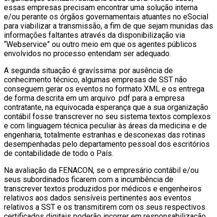
essas empresas precisam encontrar uma solução interna
e/ou perante os órgãos governamentais atuantes no eSocial
para viabilizar a transmissão, a fim de que sejam munidas das
informações faltantes através da disponibilização via
“Webservice” ou outro meio em que os agentes públicos
envolvidos no processo entendam ser adequado.
A segunda situação é gravíssima: por ausência de
conhecimento técnico, algumas empresas de SST não
conseguem gerar os eventos no formato XML e os entrega
de forma descrita em um arquivo .pdf para a empresa
contratante, na equivocada esperança que a sua organização
contábil fosse transcrever no seu sistema textos complexos
e com linguagem técnica peculiar às áreas da medicina e de
engenharia, totalmente estranhas e desconexas das rotinas
desempenhadas pelo departamento pessoal dos escritórios
de contabilidade de todo o País.
Na avaliação da FENACON, se o empresário contábil e/ou
seus subordinados ficarem com a incumbência de
transcrever textos produzidos por médicos e engenheiros
relativos aos dados sensíveis pertinentes aos eventos
relativos a SST e os transmitirem com os seus respectivos
certificados digitais poderão incorrer em responsabilização