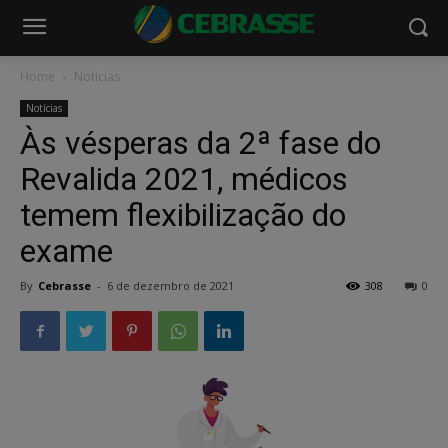
Home
Notícias
Notícias
Às vésperas da 2ª fase do
Revalida 2021, médicos
temem flexibilização do
exame
By
Cebrasse
-
6 de dezembro de 2021
308
0