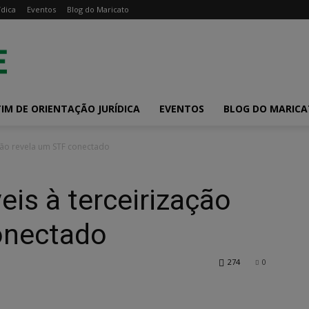
ídica
Eventos
Blog do Maricato
IM DE ORIENTAÇÃO JURÍDICA
EVENTOS
BLOG DO MARIC
ação revela um STF conectado
eis à terceirização
onectado
274
0