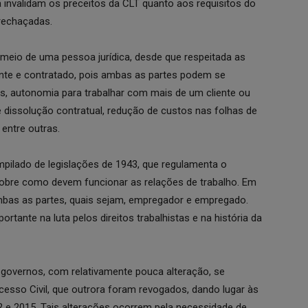
 invalidam os preceitos da CLT quanto aos requisitos do
 rechaçadas.
meio de uma pessoa jurídica, desde que respeitada as
ante e contratado, pois ambas as partes podem se
eis, autonomia para trabalhar com mais de um cliente ou
 dissolução contratual, redução de custos nas folhas de
 entre outras.
pilado de legislações de 1943, que regulamenta o
s sobre como devem funcionar as relações de trabalho. Em
 ambas as partes, quais sejam, empregador e empregado.
tante na luta pelos direitos trabalhistas e na história da
governos, com relativamente pouca alteração, se
esso Civil, que outrora foram revogados, dando lugar às
 e 2015. Tais alterações ocorrem pela necessidade de