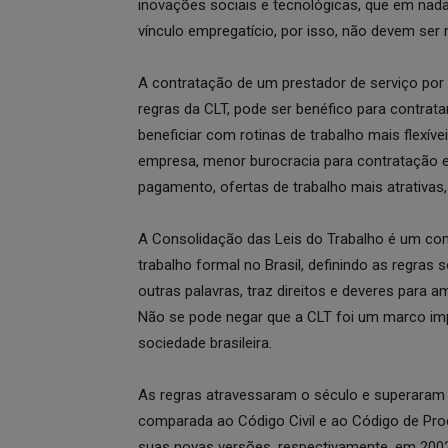
inovações sociais e tecnológicas, que em nada
vínculo empregatício, por isso, não devem ser
A contratação de um prestador de serviço por 
regras da CLT, pode ser benéfico para contrat
beneficiar com rotinas de trabalho mais flexív
empresa, menor burocracia para contratação e
pagamento, ofertas de trabalho mais atrativas,
A Consolidação das Leis do Trabalho é um com
trabalho formal no Brasil, definindo as regra
outras palavras, traz direitos e deveres para
Não se pode negar que a CLT foi um marco impor
sociedade brasileira.
As regras atravessaram o século e superaram 
comparada ao Código Civil e ao Código de Proc
suas novas versões, respectivamente, em 2002