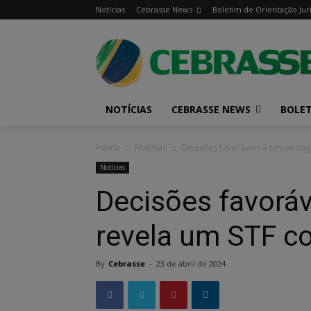
Notícias
Cebrasse News
Boletim de Orientação Jur
NOTÍCIAS
CEBRASSE NEWS
BOLET
Home
Notícias
Decisões favoráveis à terceiriz
Notícias
Decisões favoráv
revela um STF c
By
Cebrasse
-
23 de abril de 2024