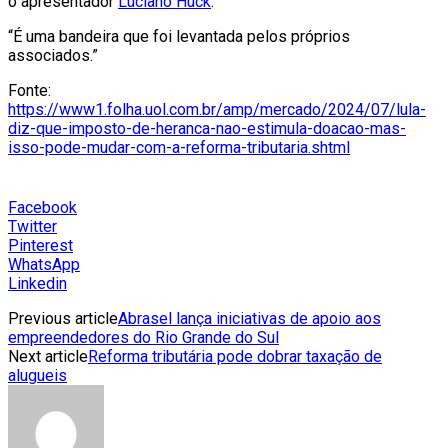
o apresentador
Luciano Huck
.
“É uma bandeira que foi levantada pelos próprios
associados.”
Fonte:
https://www1.folha.uol.com.br/amp/mercado/2024/07/lula-
diz-que-imposto-de-heranca-nao-estimula-doacao-mas-
isso-pode-mudar-com-a-reforma-tributaria.shtml
Facebook
Twitter
Pinterest
WhatsApp
Linkedin
Previous article
Abrasel lança iniciativas de apoio aos
empreendedores do Rio Grande do Sul
Next article
Reforma tributária pode dobrar taxação de
alugueis