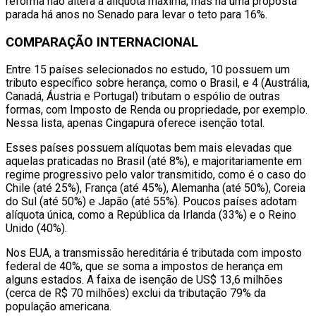
reforma não altera a alíquota máxima, mas há uma proposta
parada há anos no Senado para levar o teto para 16%.
COMPARAÇÃO INTERNACIONAL
Entre 15 países selecionados no estudo, 10 possuem um
tributo específico sobre herança, como o Brasil, e 4 (Austrália,
Canadá, Áustria e Portugal) tributam o espólio de outras
formas, com Imposto de Renda ou propriedade, por exemplo.
Nessa lista, apenas Cingapura oferece isenção total.
Esses países possuem alíquotas bem mais elevadas que
aquelas praticadas no Brasil (até 8%), e majoritariamente em
regime progressivo pelo valor transmitido, como é o caso do
Chile (até 25%), França (até 45%), Alemanha (até 50%), Coreia
do Sul (até 50%) e Japão (até 55%). Poucos países adotam
alíquota única, como a República da Irlanda (33%) e o Reino
Unido (40%).
Nos EUA, a transmissão hereditária é tributada com imposto
federal de 40%, que se soma a impostos de herança em
alguns estados. A faixa de isenção de US$ 13,6 milhões
(cerca de R$ 70 milhões) exclui da tributação 79% da
população americana.