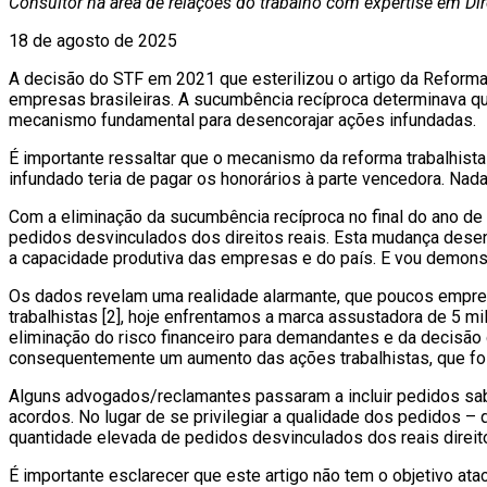
Consultor na área de relações do trabalho com expertise em Dir
18 de agosto de 2025
A decisão do STF em 2021 que esterilizou o artigo da Reforma 
empresas brasileiras. A sucumbência recíproca determinava qu
mecanismo fundamental para desencorajar ações infundadas.
É importante ressaltar que o mecanismo da reforma trabalhista
infundado teria de pagar os honorários à parte vencedora. Nada
Com a eliminação da sucumbência recíproca no final do ano de
pedidos desvinculados dos direitos reais. Esta mudança dese
a capacidade produtiva das empresas e do país. E vou demonst
Os dados revelam uma realidade alarmante, que poucos empre
trabalhistas [2], hoje enfrentamos a marca assustadora de 5 
eliminação do risco financeiro para demandantes e da decisão 
consequentemente um aumento das ações trabalhistas, que foi
Alguns advogados/reclamantes passaram a incluir pedidos sab
acordos. No lugar de se privilegiar a qualidade dos pedidos –
quantidade elevada de pedidos desvinculados dos reais direit
É importante esclarecer que este artigo não tem o objetivo at