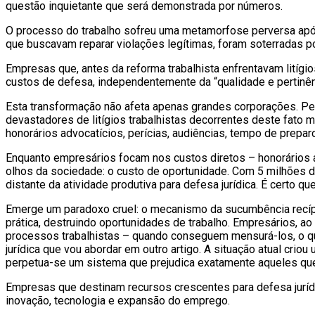
questão inquietante que será demonstrada por números.
O processo do trabalho sofreu uma metamorfose perversa após
que buscavam reparar violações legítimas, foram soterradas p
Empresas que, antes da reforma trabalhista enfrentavam litíg
custos de defesa, independentemente da “qualidade e pertinênc
Esta transformação não afeta apenas grandes corporações. Pe
devastadores de litígios trabalhistas decorrentes deste fato 
honorários advocatícios, perícias, audiências, tempo de prepar
Enquanto empresários focam nos custos diretos – honorários a
olhos da sociedade: o custo de oportunidade. Com 5 milhões d
distante da atividade produtiva para defesa jurídica. É certo qu
Emerge um paradoxo cruel: o mecanismo da sucumbência recíproc
prática, destruindo oportunidades de trabalho. Empresários, 
processos trabalhistas – quando conseguem mensurá-los, o que 
jurídica que vou abordar em outro artigo. A situação atual criou
perpetua-se um sistema que prejudica exatamente aqueles que
Empresas que destinam recursos crescentes para defesa jurídi
inovação, tecnologia e expansão do emprego.