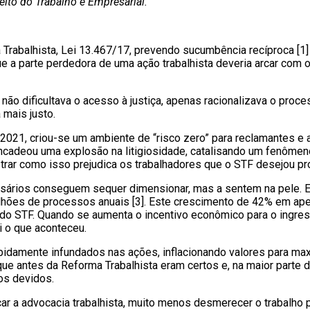
eito do Trabalho e Empresarial.
Trabalhista, Lei 13.467/17, prevendo sucumbência recíproca [1]
e a parte perdedora de uma ação trabalhista deveria arcar com 
 não dificultava o acesso à justiça, apenas racionalizava o pr
 mais justo.
 2021, criou-se um ambiente de “risco zero” para reclamantes 
ncadeou uma explosão na litigiosidade, catalisando um fenôme
rar como isso prejudica os trabalhadores que o STF desejou pr
sários conseguem sequer dimensionar, mas a sentem na pele. E
milhões de processos anuais [3]. Este crescimento de 42% em ap
do STF. Quando se aumenta o incentivo econômico para o ingresso
 o que aconteceu.
idamente infundados nas ações, inflacionando valores para max
 que antes da Reforma Trabalhista eram certos e, na maior parte
os devidos.
acar a advocacia trabalhista, muito menos desmerecer o trabalho