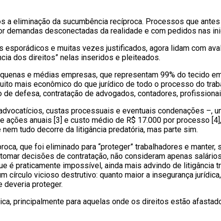
 a eliminação da sucumbência recíproca. Processos que antes 
or demandas desconectadas da realidade e com pedidos nas inic
ios esporádicos e muitas vezes justificados, agora lidam com av
ia dos direitos” nelas inseridos e pleiteados.
quenas e médias empresas, que representam 99% do tecido empr
muito mais econômico do que jurídico de todo o processo do tra
o de defesa, contratação de advogados, contadores, profissionai
dvocatícios, custas processuais e eventuais condenações –, um
e ações anuais [3] e custo médio de R$ 17.000 por processo [4]
e nem tudo decorre da litigância predatória, mas parte sim.
a, que foi eliminado para “proteger” trabalhadores e manter, se
ao tomar decisões de contratação, não consideram apenas salár
é praticamente impossível, ainda mais advindo de litigância tr
 um círculo vicioso destrutivo: quanto maior a insegurança jurídi
 deveria proteger.
ca, principalmente para aquelas onde os direitos estão afastad