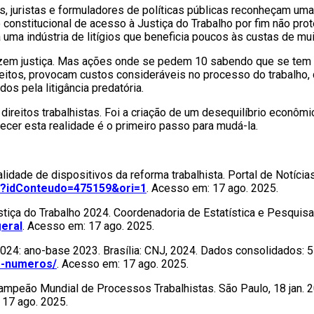
 juristas e formuladores de políticas públicas reconheçam uma 
constitucional de acesso à Justiça do Trabalho por fim não prot
ta uma indústria de litígios que beneficia poucos às custas de mui
azem justiça. Mas ações onde se pedem 10 sabendo que se tem di
direitos, provocam custos consideráveis no processo do trabalh
s pela litigância predatória.
direitos trabalhistas. Foi a criação de um desequilíbrio econôm
er esta realidade é o primeiro passo para mudá-la.
de de dispositivos da reforma trabalhista. Portal de Notícias 
asp?idConteudo=475159&ori=1
. Acesso em: 17 ago. 2025.
a do Trabalho 2024. Coordenadoria de Estatística e Pesquisa, B
geral
. Acesso em: 17 ago. 2025.
 ano-base 2023. Brasília: CNJ, 2024. Dados consolidados: 5 m
em-numeros/
. Acesso em: 17 ago. 2025.
ão Mundial de Processos Trabalhistas. São Paulo, 18 jan. 2
 17 ago. 2025.