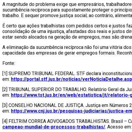
A magnitude do problema exige que empresários, trabalhadores,
sucumbência recíproca para supostamente proteger o princípio 
trabalho. E sequer promove justiça social; ao contrário, alimen
É certo que ações trabalhistas com pedidos certos e justos f
consolidação de uma injustiça, afastadas dos reais e justos 
estar sendo alocados na geração de empregos, mas são drenado
A eliminação da sucumbência recíproca não foi uma vitória dos 
capacidade das empresas de gerar empregos formais. Reconhec
Fonte:
[1] SUPREMO TRIBUNAL FEDERAL. STF declara inconstitucionalida
em:
https://portal.stf.jus.br/noticias/verNoticiaDetalhe.
[2] TRIBUNAL SUPERIOR DO TRABALHO. Relatório Geral da Justiç
em:
https://www.tst.jus.br/en/web/estatistica/jt/relatorio-
[3] CONSELHO NACIONAL DE JUSTIÇA. Justiça em Números 2024:
em:
https://www.cnj.jus.br/pesquisas-judiciarias/justica-
[4] FELTRIM CORREA ADVOGADOS TRABALHISTAS. Brasil – Campe
campeao-mundial-de-processos-trabalhistas/
. Acesso em: