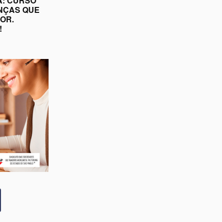
A: CURSO
NÇAS QUE
OR.
!