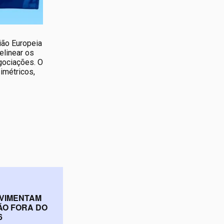
ião Europeia
elinear os
gociações. O
imétricos,
OVIMENTAM
ÃO FORA DO
6