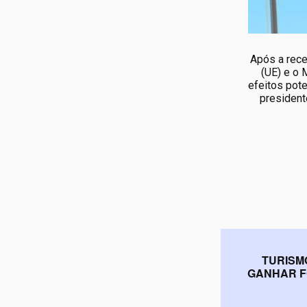
Após a rece
(UE) e o 
efeitos pot
president
TURISM
GANHAR F