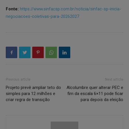
Fonte:
https://www.sinfacsp.com.br/noticia/sinfac-sp-inicia-
negociacoes-coletivas-para-20262027
Previous article
Next article
Projeto prevê ampliar teto do
Alcolumbre quer alterar PEC e
simples para 12 milhões e
fim da escala 6×11 pode ficar
criar regra de transição
para depois da eleição