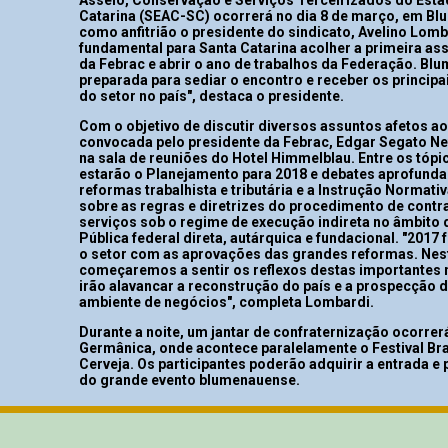
Catarina (SEAC-SC) ocorrerá no dia 8 de março, em Bl
como anfitrião o presidente do sindicato, Avelino Lomb
fundamental para Santa Catarina acolher a primeira as
da Febrac e abrir o ano de trabalhos da Federação. Bl
preparada para sediar o encontro e receber os principa
do setor no país", destaca o presidente.
Com o objetivo de discutir diversos assuntos afetos ao
convocada pelo presidente da Febrac, Edgar Segato Net
na sala de reuniões do Hotel Himmelblau. Entre os tópi
estarão o Planejamento para 2018 e debates aprofund
reformas trabalhista e tributária e a Instrução Normativ
sobre as regras e diretrizes do procedimento de contr
serviços sob o regime de execução indireta no âmbito
Pública federal direta, autárquica e fundacional. "2017 f
o setor com as aprovações das grandes reformas. Nes
começaremos a sentir os reflexos destas importantes
irão alavancar a reconstrução do país e a prospecção 
ambiente de negócios", completa Lombardi.
Durante a noite, um jantar de confraternização ocorrerá
Germânica, onde acontece paralelamente o Festival Bra
Cerveja. Os participantes poderão adquirir a entrada e
do grande evento blumenauense.