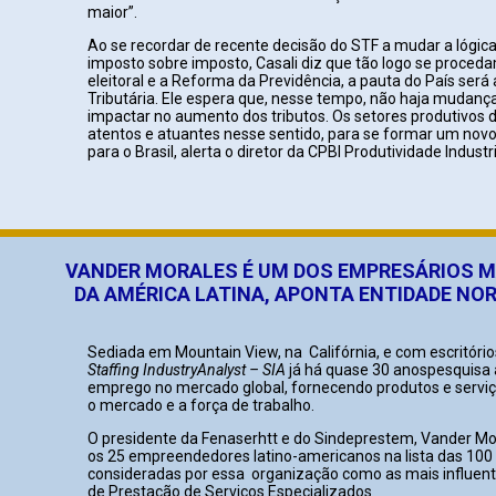
maior”.
Ao se recordar de recente decisão do STF a mudar a lógic
imposto sobre imposto, Casali diz que tão logo se proceda
eleitoral e a Reforma da Previdência, a pauta do País ser
Tributária. Ele espera que, nesse tempo, não haja mudan
impactar no aumento dos tributos. Os setores produtivos 
atentos e atuantes nesse sentido, para se formar um novo
para o Brasil, alerta o diretor da CPBI Produtividade Industri
VANDER MORALES É UM DOS EMPRESÁRIOS M
DA AMÉRICA LATINA, APONTA ENTIDADE NO
Sediada em Mountain View, na Califórnia, e com escritóri
Staffing Industry
Analyst – SIA
já há quase 30 anospesquisa
emprego no mercado global, fornecendo produtos e serviç
o mercado e a força de trabalho.
O presidente da Fenaserhtt e do Sindeprestem, Vander Mor
os 25 empreendedores latino-americanos na lista das 100
consideradas por essa organização como as mais influen
de Prestação de Serviços Especializados