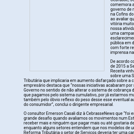
comemora a 
governo de 
na Cofins do
ao avaliar qu
vitória muit
nossa ativid
uma campa
esclarecimen
pública em d
com forte r
imprensa nac
De acordo c
de 2015 a Se
Receita vin
sobre uma S
Tributária que implicaria em aumento disfarçado sobre a c
empresário destaca que “nossas iniciativas acabaram por s
Governo no sentido de não alterar o sistema de cobrança 
que pagamos pelo sistema cumulativo, por já estarmos m
também pelo óbvio reflexo do peso desse esse eventual 
do consumidor”, conclui o dirigente empresarial.
O consultor Emerson Casali diz à CebrasseNews que “foi e
grande desafio quando avaliamos os movimentos num Es
receber mais e ninguém que pagar mais ou até gostaria d
enquanto alguns setores entendem que nos modelos de u
Reforma Tributária o setor de Serviços deveria ter uma c