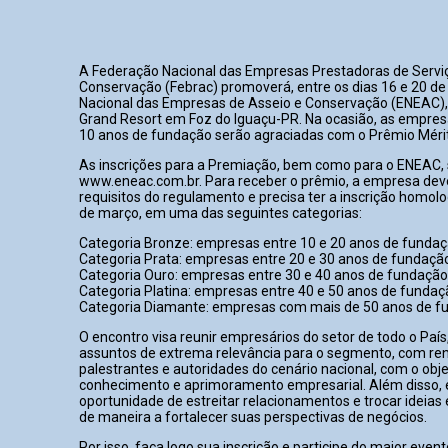
A Federação Nacional das Empresas Prestadoras de Servi
Conservação (Febrac) promoverá, entre os dias 16 e 20 de
Nacional das Empresas de Asseio e Conservação (ENEAC
Grand Resort em Foz do Iguaçu-PR. Na ocasião, as empre
10 anos de fundação serão agraciadas com o Prêmio Méri
As inscrições para a Premiação, bem como para o ENEAC, s
www.eneac.com.br. Para receber o prêmio, a empresa dev
requisitos do regulamento e precisa ter a inscrição homolo
de março, em uma das seguintes categorias:
Categoria Bronze: empresas entre 10 e 20 anos de funda
Categoria Prata: empresas entre 20 e 30 anos de fundaçã
Categoria Ouro: empresas entre 30 e 40 anos de fundação
Categoria Platina: empresas entre 40 e 50 anos de fundaç
Categoria Diamante: empresas com mais de 50 anos de f
O encontro visa reunir empresários do setor de todo o País,
assuntos de extrema relevância para o segmento, com r
palestrantes e autoridades do cenário nacional, com o obje
conhecimento e aprimoramento empresarial. Além disso,
oportunidade de estreitar relacionamentos e trocar ideias
de maneira a fortalecer suas perspectivas de negócios.
Por isso, faça logo sua inscrição e participe do maior event