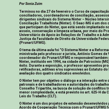
Por Sonia Zuim
Terminou no dia 27 de fevereiro o Curso de capacitação
conciliadores, coordenadores de conciliação, assessor
dirigentes sindicais do Sistema Ninter – Núcleo Intersi
Conciliação Trabalhista (Ninter). O Seac-MG é um dos 
que participam do Ninter, que está sendo implantado 
asseio, conservação e limpeza urbana, por meio do P
Universitário de Apoio às Relações de Trabalho e à Ad
Justiça da Faculdade de Direito da Universidade Feder
(Prunart/UFMG).
O tema da última aula foi “O Sistema Ninter e a Reforma
ministrada pelo professor e jurista, Antônio Gomes de
coordenador do Prunart/UFMG e responsável também p
Ninter, instituído em 1994, na cidade de Patrocínio (M
êxito. Durante a exposição, o professor apresentou pr
retificadoras, aditivas e/ou supressivas ao Estatuto do 
avaliação dos quatro sindicatos envolvidos.
O Ninter tem por objetivo o diálogo e a interação entre 
patronais e de trabalhadores e autoridades do trabalho
Conselho Tripartite, na busca de solução de conflitos t
menor complexidade, e está previsto no art. 625-H da
Leis do Trabalho (CLT).
O Ninter é um dos projetos de extensão desenvolvidos 
Acordo de Cooperação Técnica com o Prunart/UFMG fo