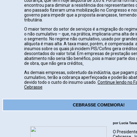
cobrança, que tem hoje alíquota de 3,65%. Foi uma forma 
encontrou para diminuir a resistência dos representantes d
ano passado fizeram uma mobilização no Congresso e no
governo para impedir que a proposta avançasse, temend
tributária.
O maior temor do setor de serviços é a migração do regim
o não cumulativo – que, na prática, implicaria uma alta d
o segmento. No regime não cumulativo, usado por grandes 
alíquota é mais alta. A taxa maior, porém, é compensada:
insumos sobre os quais já incidem PIS/Cofins gera crédito
descontados do valor total. Em empresas de prestação ser
abatimento não seria tão benéfico, pois a maior parte do
de obra, que não gera créditos
.
As demais empresas, sobretudo da indústria, que pagam 
cumulativo, terão a cobrança aperfeiçoada e poderão aba
devido todo o custo do insumo usado.
Continue lendo no 
Cebrasse
CEBRASSE COMEMORA!
por Lucia Tava
O Presidente
Cebrasse, Jo