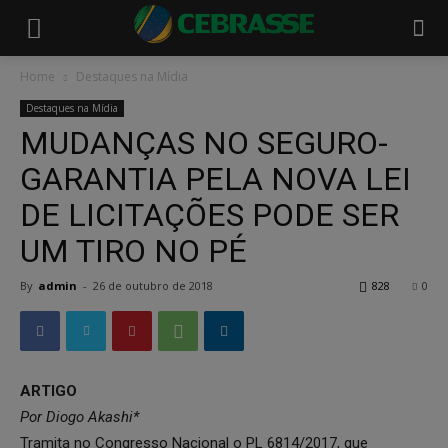
Home
Destaques na Mídia
Destaques na Mídia
MUDANÇAS NO SEGURO-
GARANTIA PELA NOVA LEI
DE LICITAÇÕES PODE SER
UM TIRO NO PÉ
By
admin
-
26 de outubro de 2018
828
0
ARTIGO
Por Diogo Akashi*
Tramita no Congresso Nacional o PL 6814/2017, que