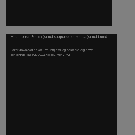
Tocador
Media error: Format(s) not supported or source(s) not found
de
Fazer download do arquivo: https://blog.cebrasse.org.br/wp-
vídeo
content/uploads/2020/11/video1.mp4?_=2