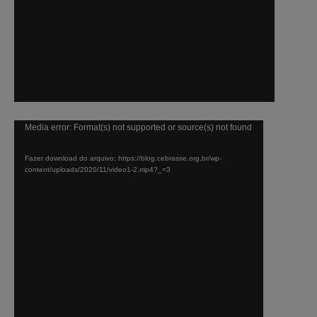
Tocador
Media error: Format(s) not supported or source(s) not found
de
Fazer download do arquivo: https://blog.cebrasse.org.br/wp-
vídeo
content/uploads/2020/11/video1-2.mp4?_=3