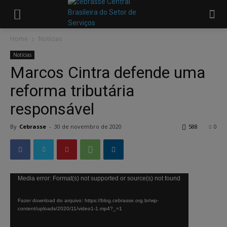
Home
Notícias
Notícias
Marcos Cintra defende uma
reforma tributária
responsável
By
Cebrasse
-
30 de novembro de 2020
588
0
Tocador
Media error: Format(s) not supported or source(s) not found
de
Fazer download do arquivo: https://blog.cebrasse.org.br/wp-
vídeo
content/uploads/2020/11/video1-1.mp4?_=1