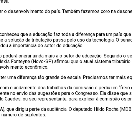
asil.
mular o desenvolvimento do país. Também fazemos coro na deson
conheceu que a educação faz toda a diferença para um país que q
que a solução da tributação passa pelo uso da tecnologia. O sen
deu a importância do setor de educação.
ão poderá onerar ainda mais a o setor de educação. Segundo o s
lexis Fonteyne (Novo-SP) afirmou que o atual sistema tributário
nvolvimento econômico.
ter uma diferença tão grande de escala. Precisamos ter mais eq
m o andamento dos trabalhos da comissão e pediu um “freio de
iente no envio das sugestões para o Congresso. Ela disse que sem
o Guedes, ou seu representante, para explicar à comissão os pr
, que dirigiu parte da audiência. O deputado Hildo Rocha (MDB
 número de suplentes.