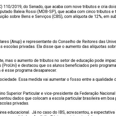
) 110/2019, do Senado, que acaba com nove tributos e cria do
utado Baleia Rossi (MDB-SP), que acaba com cinco tributos e t
buição sobre Bens e Serviços (CBS), com alíquota de 12%, em sub
ares (Anup) e representante do Conselho de Reitores das Univer
s escolas privadas. Ela disse que o aumento das alíquotas sobr
ante, mas o aumento de tributos no setor de educação pode impac
ProUni) e destacou que os alunos beneficiados pelo programa c
ia é esse programa desaparecer.
ciedade. Essa medida vai aumentar o fosso entre a qualidade d
no Superior Particular e vice-presidente da Federação Nacional
esentou dados que colocam a escola particular brasileira em bo
scolas privadas.
rea educacional. Já no caso do IBS, acrescentou, a expectativa é