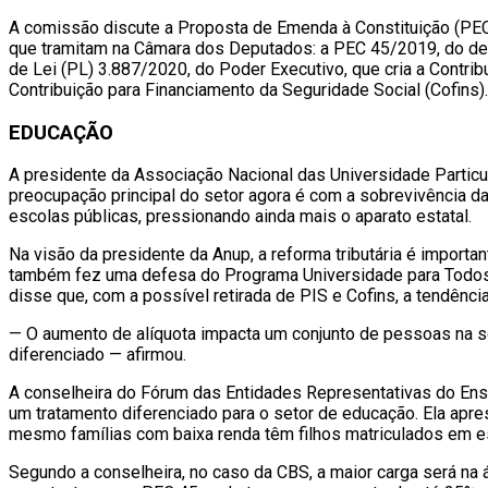
A comissão discute a Proposta de Emenda à Constituição (PEC
que tramitam na Câmara dos Deputados: a PEC 45/2019, do dep
de Lei (PL) 3.887/2020, do Poder Executivo, que cria a Contri
Contribuição para Financiamento da Seguridade Social (Cofins).
EDUCAÇÃO
A presidente da Associação Nacional das Universidade Particul
preocupação principal do setor agora é com a sobrevivência da
escolas públicas, pressionando ainda mais o aparato estatal.
Na visão da presidente da Anup, a reforma tributária é import
também fez uma defesa do Programa Universidade para Todos (
disse que, com a possível retirada de PIS e Cofins, a tendênc
— O aumento de alíquota impacta um conjunto de pessoas na so
diferenciado — afirmou.
A conselheira do Fórum das Entidades Representativas do Ensi
um tratamento diferenciado para o setor de educação. Ela apr
mesmo famílias com baixa renda têm filhos matriculados em e
Segundo a conselheira, no caso da CBS, a maior carga será na á