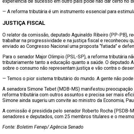
experiência de sucesso em outro país pode não dar certo no Br
— A reforma tributária é um instrumento essencial para esti
JUSTIÇA FISCAL
O relator da comissão, deputado Aguinaldo Ribeiro (PP-PB), re
trabalhar na progressividade e na justiça fiscal e reconheceu 
enviado ao Congresso Nacional uma proposta “fatiada” e defen
Para o senador Major Olimpio (PSL-SP), a reforma tributária n
tributariamente tanto a educação quanto a saúde. O deputado A
sobre o consumo não representam justiça e vão contra o dese
— Temos o pior sistema tributário do mundo. A gente não pode 
A senadora Simone Tebet (MDB-MS) manifestou preocupação co
reforma tributária com outros assuntos e precisa ser mais efic
Simone ainda sugeriu um convite ao ministro da Economia, Paul
A comissão é presidida pelo senador Roberto Rocha (PSDB-MA)
senadores e deputados, com 25 membros titulares e o mesmo
Fonte: Boletim Fenep/ Agência Senado