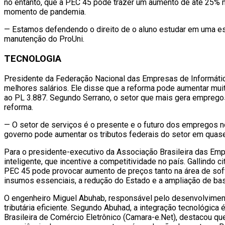
no entanto, que a PEC 45 pode trazer um aumento de até 25% n
momento de pandemia.
— Estamos defendendo o direito de o aluno estudar em uma esco
manutenção do ProUni.
TECNOLOGIA
Presidente da Federação Nacional das Empresas de Informátic
melhores salários. Ele disse que a reforma pode aumentar muit
ao PL 3.887. Segundo Serrano, o setor que mais gera emprego
reforma.
— O setor de serviços é o presente e o futuro dos empregos n
governo pode aumentar os tributos federais do setor em quas
Para o presidente-executivo da Associação Brasileira das Emp
inteligente, que incentive a competitividade no país. Gallind
PEC 45 pode provocar aumento de preços tanto na área de sof
insumos essenciais, a redução do Estado e a ampliação de bas
O engenheiro Miguel Abuhab, responsável pelo desenvolvimento
tributária eficiente. Segundo Abuhad, a integração tecnológica
Brasileira de Comércio Eletrônico (Camara-e.Net), destacou qu