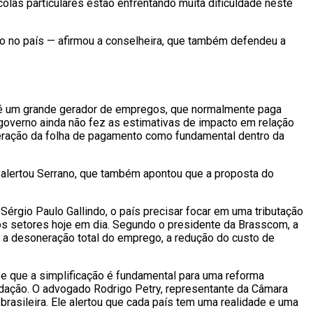
las particulares estão enfrentando muita dificuldade neste
ino no país — afirmou a conselheira, que também defendeu a
a é um grande gerador de empregos, que normalmente paga
 governo ainda não fez as estimativas de impacto em relação
eração da folha de pagamento como fundamental dentro da
 alertou Serrano, que também apontou que a proposta do
rgio Paulo Gallindo, o país precisar focar em uma tributação
s os setores hoje em dia. Segundo o presidente da Brasscom, a
 a desoneração total do emprego, a redução do custo de
e que a simplificação é fundamental para uma reforma
ecadação. O advogado Rodrigo Petry, representante da Câmara
rasileira. Ele alertou que cada país tem uma realidade e uma