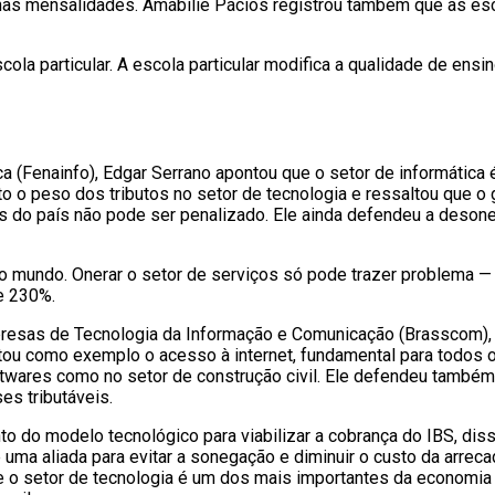
as mensalidades. Amábilie Pácios registrou também que as esco
la particular. A escola particular modifica a qualidade de ens
a (Fenainfo), Edgar Serrano apontou que o setor de informátic
o o peso dos tributos no setor de tecnologia e ressaltou que o
s do país não pode ser penalizado. Ele ainda defendeu a deson
o mundo. Onerar o setor de serviços só pode trazer problema —
e 230%.
resas de Tecnologia da Informação e Comunicação (Brasscom), Sé
o citou como exemplo o acesso à internet, fundamental para todo
twares como no setor de construção civil. Ele defendeu também
es tributáveis.
 do modelo tecnológico para viabilizar a cobrança do IBS, diss
 é uma aliada para evitar a sonegação e diminuir o custo da arr
e o setor de tecnologia é um dos mais importantes da economia b