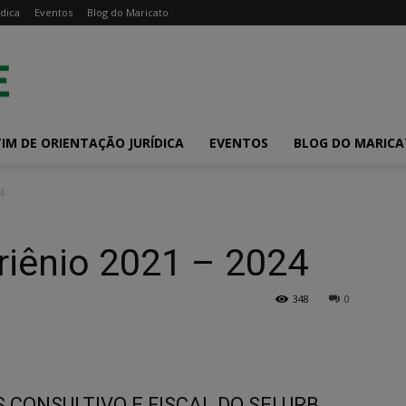
dica
Eventos
Blog do Maricato
IM DE ORIENTAÇÃO JURÍDICA
EVENTOS
BLOG DO MARIC
4
triênio 2021 – 2024
348
0
 CONSULTIVO E FISCAL DO SELURB