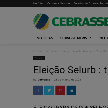
Notícias
Cebrasse News
Boletim de Orientação Jurí
NOTÍCIAS
CEBRASSE NEWS
BOLET
Home
Notícias
Eleição Selurb : triênio 2021 – 202
Notícias
Eleição Selurb : 
By
Cebrasse
-
23 de março de 2021
ELEIÇÃO PARA OS CONSELHOS