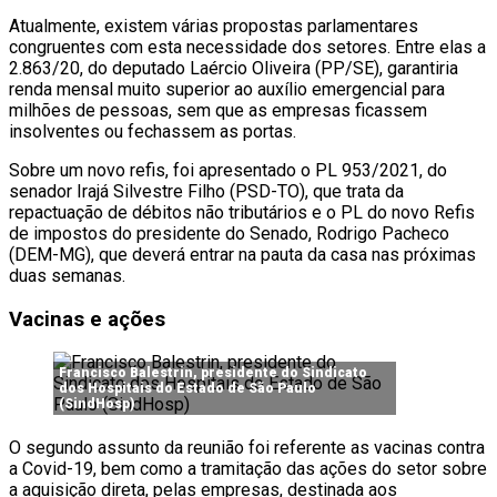
Atualmente, existem várias propostas parlamentares
congruentes com esta necessidade dos setores. Entre elas a
2.863/20, do deputado Laércio Oliveira (PP/SE), garantiria
renda mensal muito superior ao auxílio emergencial para
milhões de pessoas, sem que as empresas ficassem
insolventes ou fechassem as portas.
Sobre um novo refis, foi apresentado o PL 953/2021, do
senador Irajá Silvestre Filho (PSD-TO), que trata da
repactuação de débitos não tributários e o PL do novo Refis
de impostos do presidente do Senado, Rodrigo Pacheco
(DEM-MG), que deverá entrar na pauta da casa nas próximas
duas semanas.
Vacinas e ações
Francisco Balestrin, presidente do Sindicato
dos Hospitais do Estado de São Paulo
(SindHosp)
O segundo assunto da reunião foi referente as vacinas contra
a Covid-19, bem como a tramitação das ações do setor sobre
a aquisição direta, pelas empresas, destinada aos