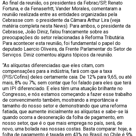
Ao final da reunião, os presidentes da Febrac/SP, Renato
Fortuna, e da Fenaserhtt, Vander Morales, comentaram a
reunião realizada entre as entidades organizadas pela
Cebrasse com o presidente da Câmara Arthur Lira (veja
matéria completa nesta News). Para ambos, o presidente da
Cebrasse, João Diniz, falou francamente sobre as
preocupações do setor relacionadas à Reforma Tributária.
Para acontecer esta reunião, foi fundamental o papel do
deputado Laercio Oliveira, da Frente Parlamentar do Setor de
Serviços. Diniz comentou alguns tópicos da reunião.
“As alíquotas diferenciadas que eles citam, com
compensações para a indústria, fará com que a taxa
(PIS/Cofins) deles certamente caia. De 12% para 9,65, ou até
mais, 8% ou 7%; sem contar que foi falado para eles que terá
um IPI diferenciado. E eles têm uma atuação brilhante no
Congresso, e nós estamos começando a fazer esse trabalho
de convencimento também, mostrando a importância e
tamanho do nosso setor e demonstrando que uma reforma
fatiada, que aumente inicialmente as alíquotas e sabe-se lá
quando ocorra a desoneração da folha de pagamento, em
nosso setor, que é o que mais emprega no país, será, de
novo, uma bolada nas nossas costas. Basta comparar: hoje, a
folha de pagamento é taxada em 43% no Brasil; no Chile é 9%