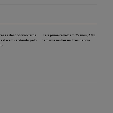
resas descobrirão tarde
Pela primeira vez em 75 anos, AMB
 estavam vendendo pelo
tem uma mulher na Presidência
do