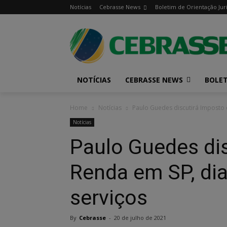
Notícias
Cebrasse News
Boletim de Orientação Jur
NOTÍCIAS
CEBRASSE NEWS
BOLET
Home
Notícias
Paulo Guedes discutirá Imposto d
Notícias
Paulo Guedes di
Renda em SP, dia
serviços
By
Cebrasse
-
20 de julho de 2021