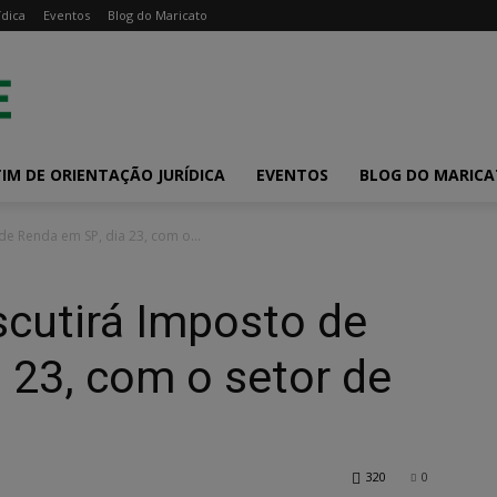
ídica
Eventos
Blog do Maricato
IM DE ORIENTAÇÃO JURÍDICA
EVENTOS
BLOG DO MARIC
e Renda em SP, dia 23, com o...
scutirá Imposto de
 23, com o setor de
320
0