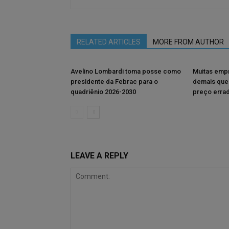
RELATED ARTICLES
MORE FROM AUTHOR
Avelino Lombardi toma posse como
Muitas emp
presidente da Febrac para o
demais que
quadriênio 2026-2030
preço erra
LEAVE A REPLY