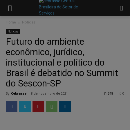
Home
Notícias
Notícias
Futuro do ambiente
econômico, jurídico,
institucional e político do
Brasil é debatido no Summit
do Sescon-SP
By
Cebrasse
-
8 de novembro de 2021
318
0