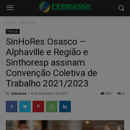
Home
Notícias
Notícias
SinHoRes Osasco –
Alphaville e Região e
Sinthoresp assinam
Convenção Coletiva de
Trabalho 2021/2023
By
Cebrasse
-
6 de dezembro de 2021
372
0