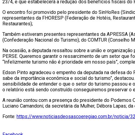
23/4, e que estabelecerá a redução dos benefícios fiscais do
O encontro foi promovido pelo presidente do SinHoRes (Sindic
representantes da FHORESP (Federação de Hotéis, Restaurant
Restaurantes);
Também estiveram presentes representantes da APRESSA (Asso
(Confederação Nacional do Turismo); do COMTUR (Conselho Mun
Na ocasião, a deputada ressaltou sobre a união e organização
PERSE. Queremos garantir o ressarcimento de um setor que foi
“Infelizmente turismo não é prioridade em nosso país”, compl
Edson Pinto agradeceu o empenho da deputada na defesa do PE
sabe da importância econômica e social do turismo”, destacou.
sensibilidade de entender o que o setor do turismo passou e 
o relatório está sendo construído conseguiremos preservar o e
A reunião contou com a presença do presidente do Podemos Os
Luciano Camandoni; da secretária da Mulher, Débora Lapas; da
Fonte:
https://www.noticiasdeosascoeregiao.com.br/noticia/3
Facebook