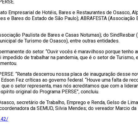
 PERSE.
ato Empresarial de Hotéis, Bares e Restaurantes de Osasco, Alp
es e Bares do Estado de São Paulo); ABRAFESTA (Associação Br
ciação Paulista de Bares e Casas Noturnas); do SindResbar (S
icipal de Turismo de Osasco), entre outras entidades.
 permanente do setor. “Ouvir vocês é maravilhoso porque tenho
 impedido de trabalhar na pandemia, que é o setor de Turismo, 
ementou.
RSE. “Renata descerrou nossa placa de inauguração desse novo
 Edson Fez críticas ao governo federal. “Houve uma falta de re
o que o setor representa, mas nós acreditamos que com a lidera
spírito original do Programa PERSE”, concluiu.
asco, secretário de Trabalho, Emprego e Renda, Gelso de Lima;
 coordenadora da SEMUD, Silvia Mendes; do vereador Marcio da L
242/