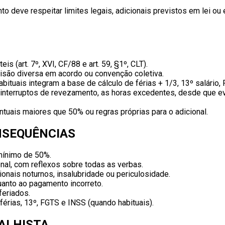
o deve respeitar limites legais, adicionais previstos em lei o
s (art. 7º, XVI, CF/88 e art. 59, §1º, CLT).
isão diversa em acordo ou convenção coletiva.
bituais integram a base de cálculo de férias + 1/3, 13º salário,
interruptos de revezamento, as horas excedentes, desde que ev
tuais maiores que 50% ou regras próprias para o adicional.
NSEQUÊNCIAS
 mínimo de 50%.
al, com reflexos sobre todas as verbas.
onais noturnos, insalubridade ou periculosidade.
anto ao pagamento incorreto.
eriados.
érias, 13º, FGTS e INSS (quando habituais).
BALHISTA