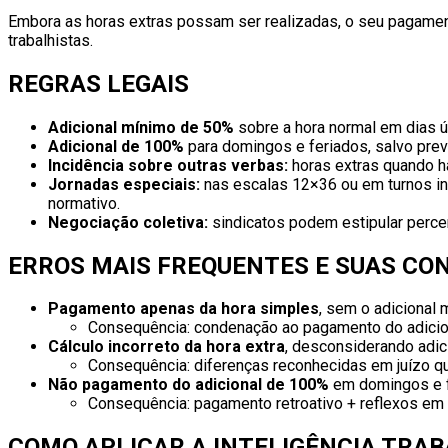
Embora as horas extras possam ser realizadas, o seu pagament
trabalhistas.
REGRAS LEGAIS
Adicional mínimo de 50%
sobre a hora normal em dias útei
Adicional de 100%
para domingos e feriados, salvo prev
Incidência sobre outras verbas:
horas extras quando ha
Jornadas especiais:
nas escalas 12×36 ou em turnos in
normativo.
Negociação coletiva:
sindicatos podem estipular percen
ERROS MAIS FREQUENTES E SUAS CO
Pagamento apenas da hora simples
, sem o adicional
Consequência: condenação ao pagamento do adicion
Cálculo incorreto da hora extra
, desconsiderando adici
Consequência: diferenças reconhecidas em juízo qu
Não pagamento do adicional de 100%
em domingos e f
Consequência: pagamento retroativo + reflexos em f
COMO APLICAR A INTELIGÊNCIA TRA