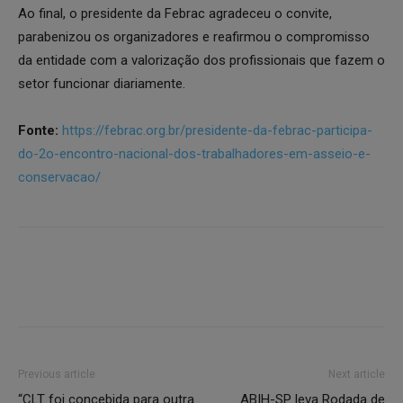
Ao final, o presidente da Febrac agradeceu o convite,
parabenizou os organizadores e reafirmou o compromisso
da entidade com a valorização dos profissionais que fazem o
setor funcionar diariamente.
Fonte:
https://febrac.org.br/presidente-da-febrac-participa-
do-2o-encontro-nacional-dos-trabalhadores-em-asseio-e-
conservacao/
Previous article
Next article
“CLT foi concebida para outra
ABIH-SP leva Rodada de