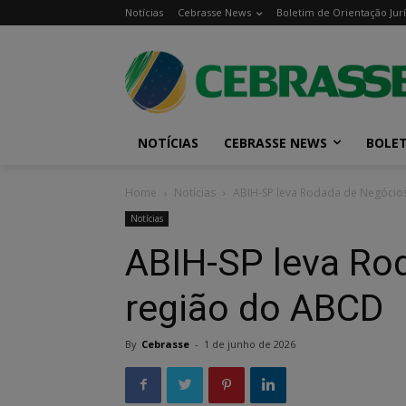
Notícias
Cebrasse News
Boletim de Orientação Jurí
NOTÍCIAS
CEBRASSE NEWS
BOLET
Home
Notícias
ABIH-SP leva Rodada de Negócio
Notícias
ABIH-SP leva Ro
região do ABCD
By
Cebrasse
-
1 de junho de 2026