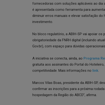
fornecedoras com soluções aplicáveis ao dia 
é apresentada como ferramenta para aumentar a
diminuir erros manuais e elevar satisfação do
investimento.
No bloco regulatório, a ABIH-SP vai apoiar os 
obrigatoriedade da FNRH digital (incluindo at
Gov.br), com espaço para dúvidas operacionai
A iniciativa se conecta, ainda, ao
Programa Ret
gratuita aos assinantes do Portal do Hoteleir
competitividade. Mais informações no
link
.
Marcos Vilas Boas, presidente da ABIH-SP, d
confirmar as inscrições para a próxima rodad
hospedagem da Região do ABCD”, afirma.