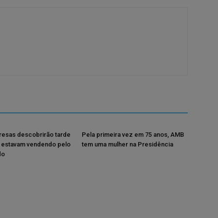
resas descobrirão tarde
Pela primeira vez em 75 anos, AMB
 estavam vendendo pelo
tem uma mulher na Presidência
do