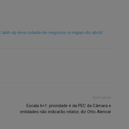
br/abih-sp-leva-rodada-de-negocios-a-regiao-do-abcd/
Next article
Escala 6×1: prioridade é da PEC da Câmara e
entidades não indicarão relator, diz Otto Alencar