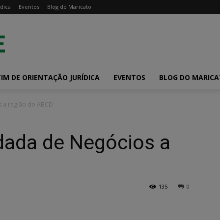
dica
Eventos
Blog do Maricato
IM DE ORIENTAÇÃO JURÍDICA
EVENTOS
BLOG DO MARIC
s a região do ABCD
dada de Negócios a
135
0