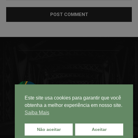
Este site usa cookies para garantir que você
obtenha a melhor experiência em nosso site.
Saiba Mais
Não aceitar
Aceitar