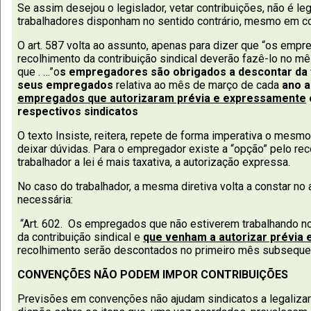
Se assim desejou o legislador, vetar contribuições, não é l
trabalhadores disponham no sentido contrário, mesmo em c
O art. 587 volta ao assunto, apenas para dizer que “os emp
recolhimento da contribuição sindical deverão fazê-lo no mês 
que . …”o
s empregadores são obrigados a descontar da
seus empregados
relativa ao mês de março de cada
ano a
empregados que autorizaram prévia e expressamente
respectivos sindicatos
O texto Insiste, reitera, repete de forma imperativa o mesm
deixar dúvidas. Para o empregador existe a “opção” pelo rec
trabalhador a lei é mais taxativa, a autorização expressa.
No caso do trabalhador, a mesma diretiva volta a constar no 
necessária:
“Art. 602. Os empregados que não estiverem trabalhando n
da contribuição sindical e
que venham a autorizar prévia
recolhimento serão descontados no primeiro mês subsequent
CONVENÇÕES NÃO PODEM IMPOR CONTRIBUIÇÕES
Previsões em convenções não ajudam sindicatos a legalizar 