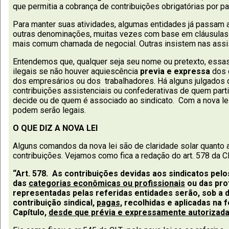
que permitia a cobrança de contribuições obrigatórias por pa
Para manter suas atividades, algumas entidades já passam 
outras denominações, muitas vezes com base em cláusulas 
mais comum chamada de negocial. Outras insistem nas assis
Entendemos que, qualquer seja seu nome ou pretexto, essas
ilegais se não houver aquiescência
previa e expressa
dos c
dos empresários ou dos trabalhadores. Há alguns julgados 
contribuições assistenciais ou confederativas de quem part
decide ou de quem é associado ao sindicato. Com a nova l
podem serão legais.
O QUE DIZ A NOVA LEI
Alguns comandos da nova lei são de claridade solar quanto a
contribuições. Vejamos como fica a redação do art. 578 da CL
“Art. 578. As contribuições devidas aos sindicatos pelo
das
categorias econômicas ou profissionais
ou das prof
representadas pelas referidas entidades serão, sob a
contribuição sindical,
pagas,
recolhidas e aplicadas na 
Capítulo,
desde que prévia e expressamente autorizada