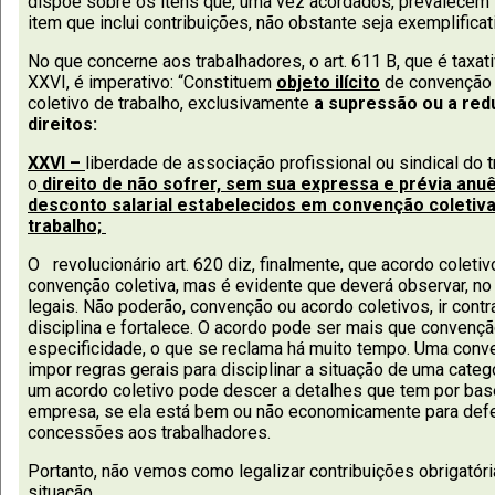
dispõe sobre os itens que, uma vez acordados, prevalecem s
item que inclui contribuições, não obstante seja exemplificati
No que concerne aos trabalhadores, o art. 611 B, que é taxat
XXVI, é imperativo: “Constituem
objeto ilícito
de convenção 
coletivo de trabalho, exclusivamente
a supressão ou a red
direitos:
XXVI –
liberdade de associação profissional ou sindical do t
o
direito de não sofrer, sem sua expressa e prévia anu
desconto salarial estabelecidos em convenção coletiva
trabalho;
O revolucionário art. 620 diz, finalmente, que acordo coleti
convenção coletiva, mas é evidente que deverá observar, n
legais. Não poderão, convenção ou acordo coletivos, ir cont
disciplina e fortalece. O acordo pode ser mais que convençã
especificidade, o que se reclama há muito tempo. Uma conve
impor regras gerais para disciplinar a situação de uma cate
um acordo coletivo pode descer a detalhes que tem por base
empresa, se ela está bem ou não economicamente para defe
concessões aos trabalhadores.
Portanto, não vemos como legalizar contribuições obrigatóri
situação.