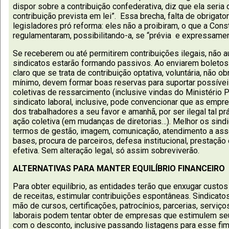
dispor sobre a contribuição confederativa, diz que ela seria
contribuição prevista em lei”. Essa brecha, falta de obrigato
legisladores pró reforma: eles não a proibiram, o que a Cons
regulamentaram, possibilitando-a, se “prévia e expressamen
Se receberem ou até permitirem contribuições ilegais, não 
sindicatos estarão formando passivos. Ao enviarem boletos
claro que se trata de contribuição optativa, voluntária, não ob
mínimo, devem formar boas reservas para suportar possívei
coletivas de ressarcimento (inclusive vindas do Ministério 
sindicato laboral, inclusive, pode convencionar que as emp
dos trabalhadores a seu favor e amanhã, por ser ilegal tal pr
ação coletiva (em mudanças de diretorias…). Melhor os sind
termos de gestão, imagem, comunicação, atendimento a ass
bases, procura de parceiros, defesa institucional, prestaçã
efetiva. Sem alteração legal, só assim sobreviverão.
ALTERNATIVAS PARA MANTER EQUILÍBRIO FINANCEIRO
Para obter equilíbrio, as entidades terão que enxugar custos
de receitas, estimular contribuições espontâneas. Sindicato
mão de cursos, certificações, patrocínios, parcerias, serviç
laborais podem tentar obter de empresas que estimulem seu
com o desconto, inclusive passando listagens para esse fim,