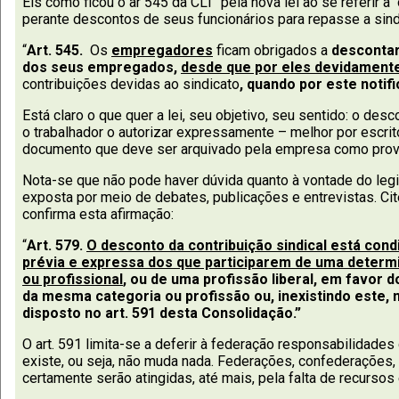
Eis como ficou o ar 545 da CLT pela nova lei ao se referir
perante descontos de seus funcionários para repasse a sind
“
Art. 545.
Os
empregadores
ficam obrigados a
descontar
dos seus empregados,
desde que por eles devidament
contribuições devidas ao sindicato
, quando por este notifi
Está claro o que quer a lei, seu objetivo, seu sentido: o de
o trabalhador o autorizar expressamente – melhor por escrit
documento que deve ser arquivado pela empresa como prov
Nota-se que não pode haver dúvida quanto à vontade do legis
exposta por meio de debates, publicações e entrevistas. Ci
confirma esta afirmação:
“
Art. 579.
O desconto da contribuição sindical está cond
prévia e expressa dos que participarem de uma deter
ou profissional
, ou de uma profissão liberal, em favor 
da mesma categoria ou profissão ou, inexistindo este,
disposto no art. 591 desta Consolidação.”
O art. 591 limita-se a deferir à federação responsabilidades
existe, ou seja, não muda nada. Federações, confederações, c
certamente serão atingidas, até mais, pela falta de recursos