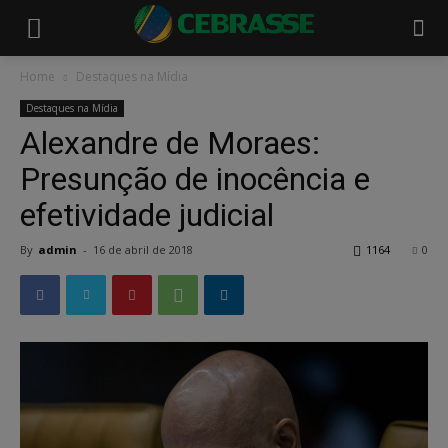
Home
Destaques na Mídia
Destaques na Mídia
Alexandre de Moraes:
Presunção de inocência e
efetividade judicial
By
admin
-
16 de abril de 2018
1164
0