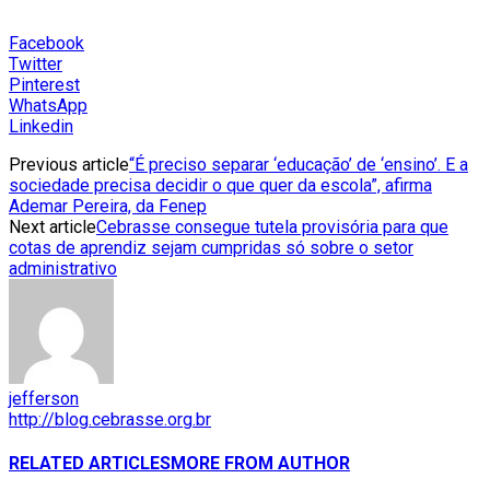
Facebook
Twitter
Pinterest
WhatsApp
Linkedin
Previous article
“É preciso separar ‘educação’ de ‘ensino’. E a
sociedade precisa decidir o que quer da escola”, afirma
Ademar Pereira, da Fenep
Next article
Cebrasse consegue tutela provisória para que
cotas de aprendiz sejam cumpridas só sobre o setor
administrativo
jefferson
http://blog.cebrasse.org.br
RELATED ARTICLES
MORE FROM AUTHOR