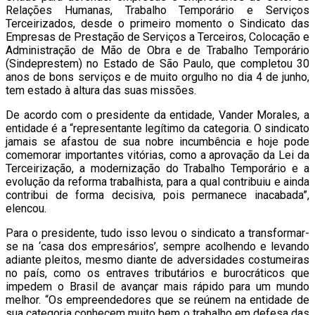
Relações Humanas, Trabalho Temporário e Serviços
Terceirizados, desde o primeiro momento o Sindicato das
Empresas de Prestação de Serviços a Terceiros, Colocação e
Administração de Mão de Obra e de Trabalho Temporário
(Sindeprestem) no Estado de São Paulo, que completou 30
anos de bons serviços e de muito orgulho no dia 4 de junho,
tem estado à altura das suas missões.
De acordo com o presidente da entidade, Vander Morales, a
entidade é a “representante legítimo da categoria. O sindicato
jamais se afastou de sua nobre incumbência e hoje pode
comemorar importantes vitórias, como a aprovação da Lei da
Terceirização, a modernização do Trabalho Temporário e a
evolução da reforma trabalhista, para a qual contribuiu e ainda
contribui de forma decisiva, pois permanece inacabada”,
elencou.
Para o presidente, tudo isso levou o sindicato a transformar-
se na ‘casa dos empresários’, sempre acolhendo e levando
adiante pleitos, mesmo diante de adversidades costumeiras
no país, como os entraves tributários e burocráticos que
impedem o Brasil de avançar mais rápido para um mundo
melhor. “Os empreendedores que se reúnem na entidade de
sua categoria conhecem muito bem o trabalho em defesa das