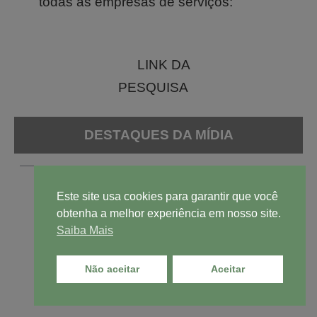
todas as empresas de serviços:
LINK DA
PESQUISA
DESTAQUES DA MÍDIA
Este site usa cookies para garantir que você
obtenha a melhor experiência em nosso site.
Saiba Mais
REFORMA TRIBUTÁRIA NÃO DÁ VOTOS
Não aceitar
Aceitar